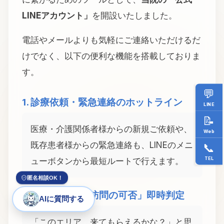
LINEアカウント」
を開設いたしました。
電話やメールよりも気軽にご連絡いただけるだ
けでなく、以下の便利な機能を搭載しておりま
す。
💬
1. 診療依頼・緊急連絡のホットライン
LINE
📝
医療・介護関係者様からの新規ご依頼や、
Web
既存患者様からの緊急連絡も、LINEのメニ
📞
TEL
ューボタンから最短ルートで行えます。
匿名相談OK！
2. 住所入力で「訪問の可否」即時判定
AIに質問する
「このエリア、来てもらえるかな？」と思